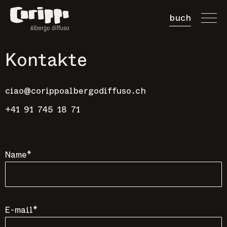
buch
Kontakte
Gästezimmer
Tisch Reser
ciao@corippoalbergodiffuso.ch
Gutschein k
+41 91 745 18 71
Name*
E-mail*