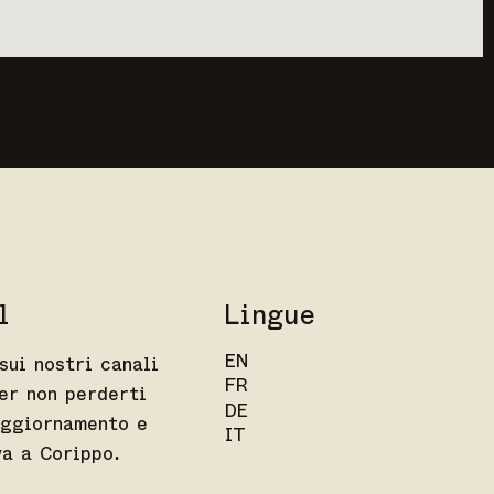
l
Lingue
EN
sui nostri canali
FR
er non perderti
DE
aggiornamento e
IT
va a Corippo.