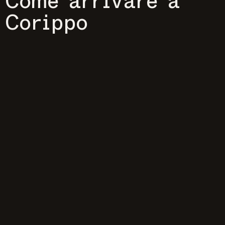
Come arrivare a
Corippo