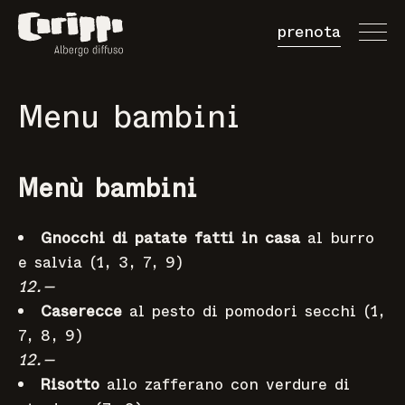
prenota
Prenota Camer
Menu bambini
Prenota Tavolo
Acquista Buono
Menù bambini
Gnocchi di patate fatti in casa
al burro
e salvia (1, 3, 7, 9)
12.—
Caserecce
al pesto di pomodori secchi (1,
7, 8, 9)
12.—
Risotto
allo zafferano con verdure di